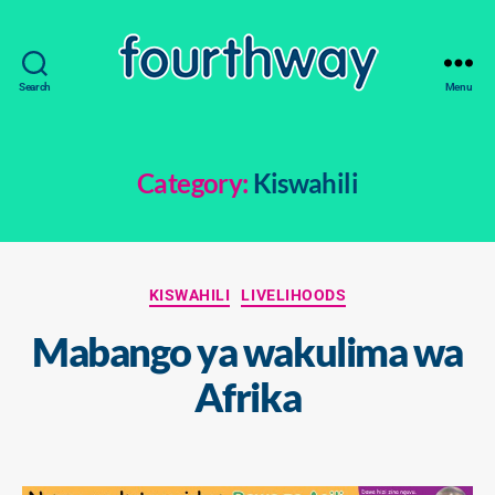
Search
Menu
fourthway
Category:
Kiswahili
Categories
KISWAHILI
LIVELIHOODS
Mabango ya wakulima wa
1
4
B
Afrika
M
y
a
s
y
Post
Post
a
2
author
date
m
0