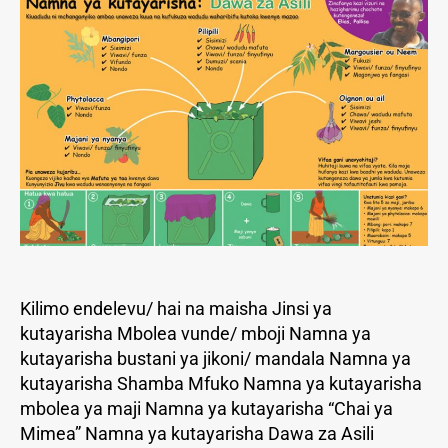
r
2
0
Kilimo endelevu/ hai na maisha Jinsi ya
kutayarisha Mbolea vunde/ mboji Namna ya
kutayarisha bustani ya jikoni/ mandala Namna ya
kutayarisha Shamba Mfuko Namna ya kutayarisha
mbolea ya maji Namna ya kutayarisha “Chai ya
Mimea” Namna ya kutayarisha Dawa za Asili